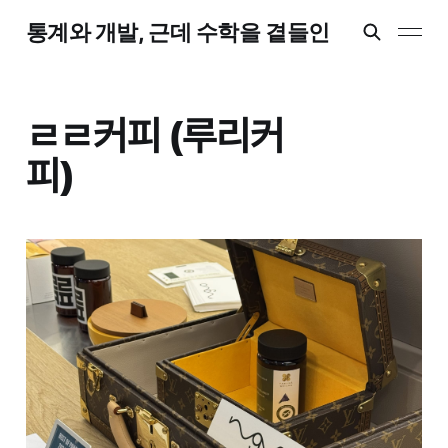
통계와 개발, 근데 수학을 곁들인
ㄹㄹ커피 (루리커
피)