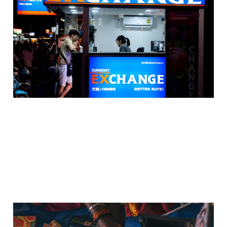
Conformal Prediction's
KEY assumption
26 9월 2025
4 min read
왜 Conformal